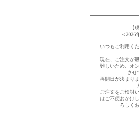
【
＜202
いつもご利用く
現在、ご注文が
難しいため、オ
させ
再開日が決まり
ご注文をご検討
はご不便おかけ
ろしく