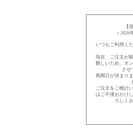
【
＜202
いつもご利用く
現在、ご注文が
難しいため、オ
させ
再開日が決まり
ご注文をご検討
はご不便おかけ
ろしく