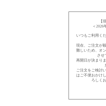
【
＜202
いつもご利用く
現在、ご注文が
難しいため、オ
させ
再開日が決まり
ご注文をご検討
はご不便おかけ
ろしく