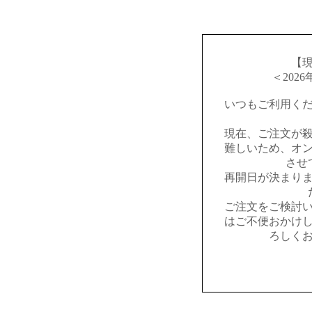
【
＜202
いつもご利用く
現在、ご注文が
難しいため、オ
させ
再開日が決まり
ご注文をご検討
はご不便おかけ
ろしく