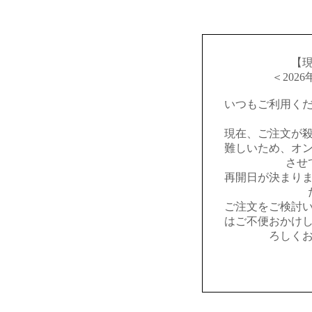
【
＜202
いつもご利用く
現在、ご注文が
難しいため、オ
させ
再開日が決まり
ご注文をご検討
はご不便おかけ
ろしく