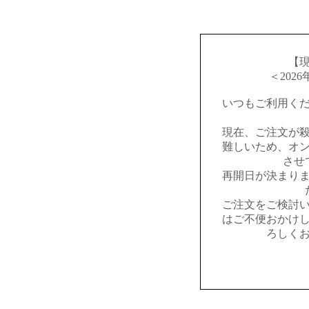
【
＜202
いつもご利用く
現在、ご注文が
難しいため、オ
させ
再開日が決まり
ご注文をご検討
はご不便おかけ
ろしく